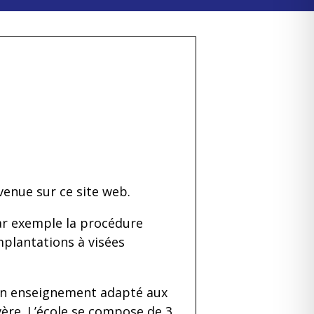
venue sur ce site web.
ar exemple la procédure
mplantations à visées
 un enseignement adapté aux
ère. L’école se compose de 3