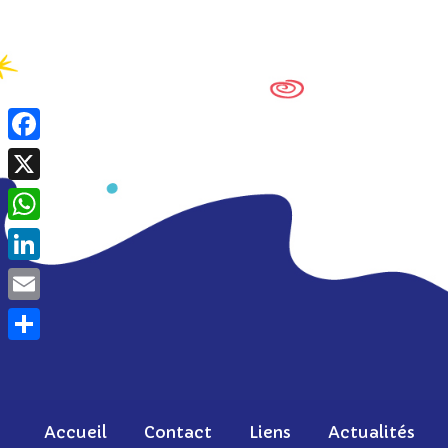
Skip
to
content
Facebook
X
WhatsApp
LinkedIn
Email
Partager
Accueil
Contact
Liens
Actualités