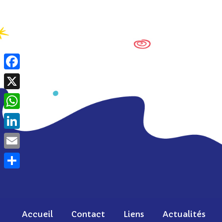
Skip
to
content
Facebook
X
WhatsApp
LinkedIn
Email
Partager
Accueil
Contact
Liens
Actualités